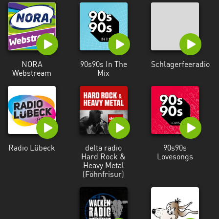
Holstein
Thüringen
NORA
90s90s In The
Schlagerfeeradio
Webstream
Mix
Radio Lübeck
delta radio
90s90s
Hard Rock &
Lovesongs
Heavy Metal
(Föhnfrisur)