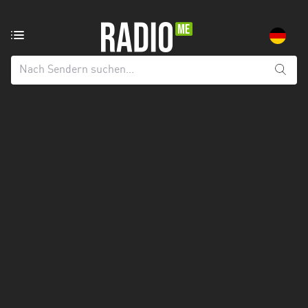
Radiosender
aus:
Alle
Regionen
Baden-
Württemberg
Bayern
Berlin
Brandenburg
Bremen
Hamburg