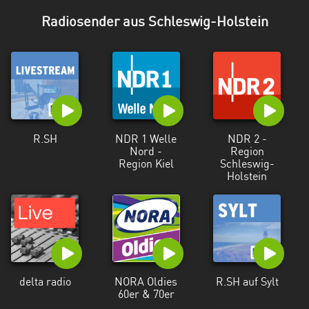
Hessen
Radiosender aus Schleswig-Holstein
Mecklenburg-
Vorpommern
Niedersachsen
Nordrhein-
Westfalen
R.SH
NDR 1 Welle
NDR 2 -
Nord -
Region
Rheinland-
Region Kiel
Schleswig-
Pfalz
Holstein
Saarland
Sachsen
Sachsen-
Anhalt
delta radio
NORA Oldies
R.SH auf Sylt
60er & 70er
Schleswig-