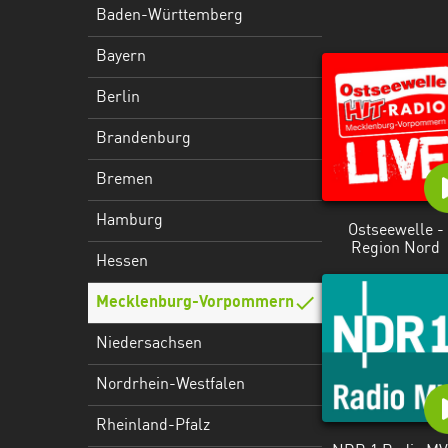
Hessen
Baden-Württemberg
Mecklenburg-
Bayern
Vorpommern
Berlin
Niedersachsen
Brandenburg
Nordrhein-
Bremen
Westfalen
Hamburg
Rheinland-
Ostseewelle -
Region Nord
Pfalz
Hessen
Saarland
Mecklenburg-Vorpommern
Sachsen
Niedersachsen
Sachsen-
Nordrhein-Westfalen
Anhalt
Rheinland-Pfalz
Schleswig-