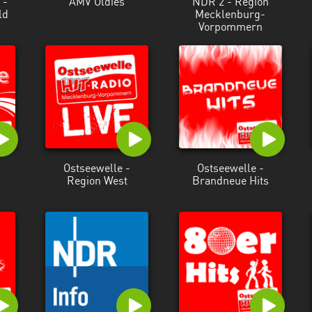
 -
AMV Oldies
NDR 2 - Region
ld
Mecklenburg-
Vorpommern
Ostseewelle -
Ostseewelle -
Region West
Brandneue Hits