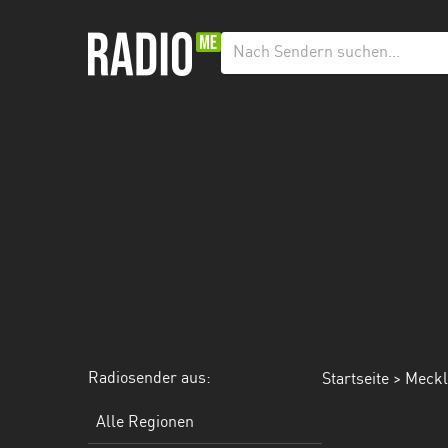
Radiosender
aus:
Alle
Regionen
Baden-
Württemberg
Bayern
Berlin
Brandenburg
Radiosender aus:
Startseite
> Meck
Bremen
Hamburg
Alle Regionen