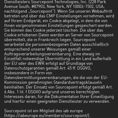
Dienstleisters Sourcepoint Technologies, Inc. (228 Park
Avenue South, #87903, New York, NY 10003-1502, USA,
nachfolgend „Sourcepoint“). Wenn Sie unseren Webauftritt
betreten und über das CMP Einstellungen vornehmen, wird
auf Ihrem Endgerät, ein Cookie abgelegt, in dem die von
Ihnen vorgenommenen Einstellungen gespeichert werden.
Sie können das Cookie jederzeit löschen. Die über das
Cookie erhobenen Daten werden an Server von Sourcepoint
übermittelt, die in Frankreich liegen. Sourcepoint
verarbeitet die personenbezogenen Daten ausschließlich
entsprechend unserer Weisungen gemäß einer
Auftragsverarbeitungsvereinbarung. Eine etwaig im
Einzelfall notwendige Übermittlung in ein Land außerhalb
der EU oder des EWR erfolgt auf Grundlage von
Datenschutzgarantien gemäß Art. 45 ff. DSGVO,
insbesondere in Form von
Datenübermittlungsvereinbarungen, die die von der EU-
Kommission genehmigten Standardvertragsklauseln
beinhalten. Der Einsatz von Sourcepoint erfolgt gemäß Art.
6 Abs. 1 lit. f DSGVO aufgrund unseres berechtigten
Interesses daran, für die Dokumentation Ihrer Einwilligung
und hierfür einen geeigneten Dienstleister zu verwenden.
Sourcepoint ist ein Mitglied des iab europe
(
https://iabeurope.eu/members/sourcepoint/
).