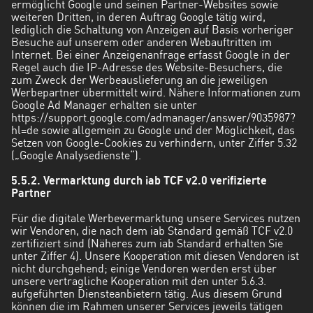
ermöglicht Google und seinen Partner-Websites sowie
weiteren Dritten, in deren Auftrag Google tätig wird,
lediglich die Schaltung von Anzeigen auf Basis vorheriger
Besuche auf unserem oder anderen Webauftritten im
Internet. Bei einer Anzeigenanfrage erfasst Google in der
Regel auch die IP-Adresse des Website-Besuchers, die
zum Zweck der Werbeauslieferung an die jeweiligen
Werbepartner übermittelt wird. Nähere Informationen zum
Google Ad Manager erhalten sie unter
https://support.google.com/admanager/answer/9035987?
hl=de
sowie allgemein zu Google und der Möglichkeit, das
Setzen von Google-Cookies zu verhindern, unter Ziffer 5.32
(„Google Analysedienste“).
5.5.2. Vermarktung durch iab TCF v2.0 verifizierte
Partner
Für die digitale Werbevermarktung unsere Services nutzen
wir Vendoren, die nach dem iab Standard gemäß TCF v2.0
zertifiziert sind (Näheres zum iab Standard erhalten Sie
unter Ziffer 4). Unsere Kooperation mit diesen Vendoren ist
nicht durchgehend; einige Vendoren werden erst über
unsere vertragliche Kooperation mit den unter 5.6.3.
aufgeführten Diensteanbietern tätig. Aus diesem Grund
können die im Rahmen unserer Services jeweils tätigen