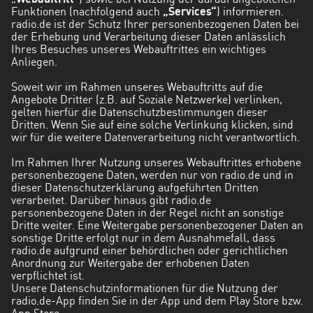
„
Webauftritt
“) sowie bei Nutzung der darauf angebotenen
Hessen
Funktionen (nachfolgend auch
„Services“
) informieren.
radio.de ist der Schutz Ihrer personenbezogenen Daten bei
der Erhebung und Verarbeitung dieser Daten anlässlich
Mecklenburg-
Ihres Besuches unseres Webauftrittes ein wichtiges
Vorpommern
Anliegen.
Niedersachsen
Soweit wir im Rahmen unseres Webauftritts auf die
Angebote Dritter (z.B. auf Soziale Netzwerke) verlinken,
gelten hierfür die Datenschutzbestimmungen dieser
Nordrhein-
Dritten. Wenn Sie auf eine solche Verlinkung klicken, sind
Westfalen
wir für die weitere Datenverarbeitung nicht verantwortlich.
Rheinland-
Im Rahmen Ihrer Nutzung unseres Webauftrittes erhobene
Pfalz
personenbezogene Daten, werden nur von radio.de und in
dieser Datenschutzerklärung aufgeführten Dritten
verarbeitet. Darüber hinaus gibt radio.de
Saarland
personenbezogene Daten in der Regel nicht an sonstige
Dritte weiter. Eine Weitergabe personenbezogener Daten an
Sachsen
sonstige Dritte erfolgt nur in dem Ausnahmefall, dass
radio.de aufgrund einer behördlichen oder gerichtlichen
Sachsen-
Anordnung zur Weitergabe der erhobenen Daten
verpflichtet ist.
Anhalt
Unsere Datenschutzinformationen für die Nutzung der
radio.de-App finden Sie in der App und dem Play Store bzw.
Schleswig-