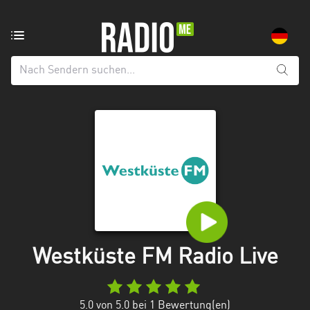
Radiosender
aus:
Alle
Regionen
Baden-
Württemberg
Bayern
Berlin
Brandenburg
Westküste FM Radio Live
Bremen
Hamburg
5.0
von 5.0 bei
1
Bewertung(en)