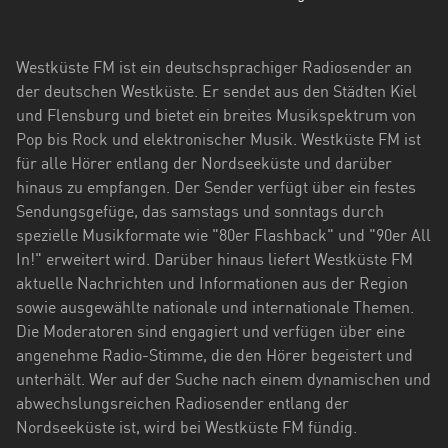
Hessen
Mecklenburg-
Westküste FM ist ein deutschsprachiger Radiosender an
Vorpommern
der deutschen Westküste. Er sendet aus den Städten Kiel
und Flensburg und bietet ein breites Musikspektrum von
Niedersachsen
Pop bis Rock und elektronischer Musik. Westküste FM ist
Nordrhein-
für alle Hörer entlang der Nordseeküste und darüber
Westfalen
hinaus zu empfangen. Der Sender verfügt über ein festes
Sendungsgefüge, das samstags und sonntags durch
Rheinland-
spezielle Musikformate wie "80er Flashback" und "90er All
Pfalz
In!" erweitert wird. Darüber hinaus liefert Westküste FM
aktuelle Nachrichten und Informationen aus der Region
Saarland
sowie ausgewählte nationale und internationale Themen.
Die Moderatoren sind engagiert und verfügen über eine
Sachsen
angenehme Radio-Stimme, die den Hörer begeistert und
Sachsen-
unterhält. Wer auf der Suche nach einem dynamischen und
Anhalt
abwechslungsreichen Radiosender entlang der
Nordseeküste ist, wird bei Westküste FM fündig.
Schleswig-