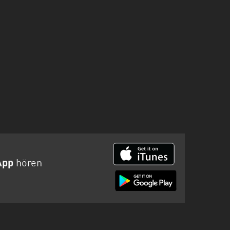
App
hören