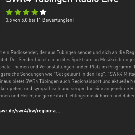
3.5
von 5.0 bei
11
Bewertung(en)
 ein Radiosender, der aus Tübingen sendet und sich an die Reg
tet. Der Sender bietet ein breites Spektrum an Musikrichtungen,
onale Themen und Veranstaltungen finden Platz im Programm. D
ngsreiche Sendungen wie "Gut gelaunt in den Tag", "SWR4 Mitt
naus bietet SWR4 Tübingen auch Regionalsport und aktuelle Nac
 kompetent und sympathisch und sorgen für eine angenehme Hö
nnen und Hörer, die gerne ihre Lieblingsmusik hören und dabei
swr.de/swr4/bw/region-a...