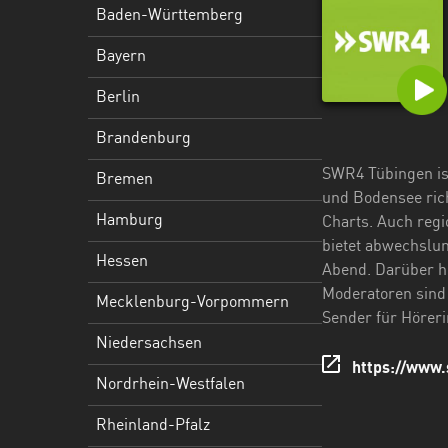
Hessen
Baden-Württemberg
Mecklenburg-
Bayern
Vorpommern
Berlin
Niedersachsen
Brandenburg
Nordrhein-
SWR4 Tübingen ist
Bremen
Westfalen
und Bodensee rich
Hamburg
Charts. Auch regi
Rheinland-
bietet abwechslu
Pfalz
Hessen
Abend. Darüber hi
Saarland
Moderatoren sind
Mecklenburg-Vorpommern
Sender für Höreri
Sachsen
Niedersachsen
https://www.
Sachsen-
Nordrhein-Westfalen
Anhalt
Rheinland-Pfalz
Schleswig-