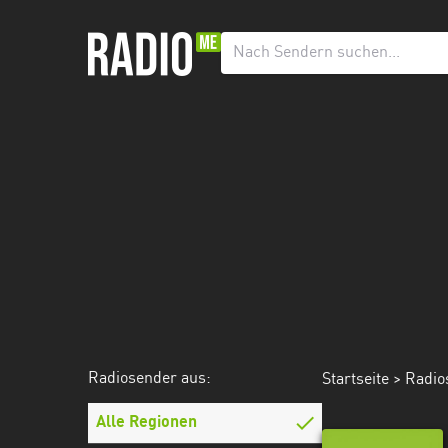
Radiosender
aus:
Alle
Regionen
Baden-
Württemberg
Bayern
Berlin
Brandenburg
Radiosender aus:
Startseite
>
Radio
Bremen
Hamburg
Alle Regionen