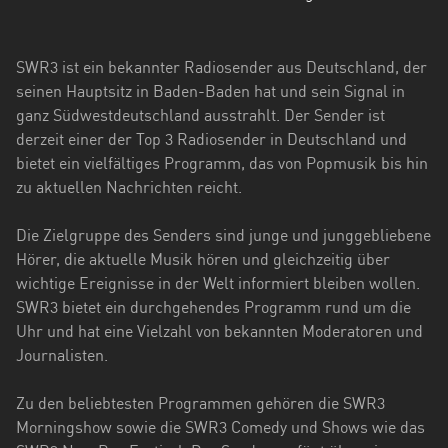
Hessen
Mecklenburg-
SWR3 ist ein bekannter Radiosender aus Deutschland, der
Vorpommern
seinen Hauptsitz in Baden-Baden hat und sein Signal in
ganz Südwestdeutschland ausstrahlt. Der Sender ist
Niedersachsen
derzeit einer der Top 3 Radiosender in Deutschland und
Nordrhein-
bietet ein vielfältiges Programm, das von Popmusik bis hin
Westfalen
zu aktuellen Nachrichten reicht.
Rheinland-
Die Zielgruppe des Senders sind junge und junggebliebene
Pfalz
Hörer, die aktuelle Musik hören und gleichzeitig über
wichtige Ereignisse in der Welt informiert bleiben wollen.
Saarland
SWR3 bietet ein durchgehendes Programm rund um die
Uhr und hat eine Vielzahl von bekannten Moderatoren und
Sachsen
Journalisten.
Sachsen-
Anhalt
Zu den beliebtesten Programmen gehören die SWR3
Morningshow sowie die SWR3 Comedy und Shows wie das
Schleswig-