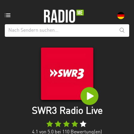
Radiosender
aus:
Alle
Regionen
Baden-
Württemberg
Bayern
Berlin
Brandenburg
SWR3 Radio Live
Bremen
Hamburg
4.1
von 5.0 bei
110
Bewertung(en)