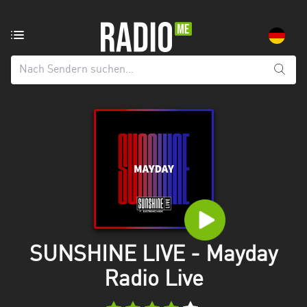
Radiosender
aus:
Alle
Regionen
Baden-
Württemberg
Bayern
Berlin
Brandenburg
SUNSHINE LIVE - Mayday
Bremen
Radio Live
Hamburg