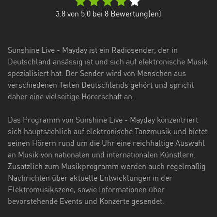
Hessen
3.8
von 5.0 bei
8
Bewertung(en)
Mecklenburg-
Vorpommern
Sunshine Live - Mayday ist ein Radiosender, der in
Niedersachsen
Deutschland ansässig ist und sich auf elektronische Musik
spezialisiert hat. Der Sender wird von Menschen aus
Nordrhein-
verschiedenen Teilen Deutschlands gehört und spricht
Westfalen
daher eine vielseitige Hörerschaft an.
Rheinland-
Das Programm von Sunshine Live - Mayday konzentriert
Pfalz
sich hauptsächlich auf elektronische Tanzmusik und bietet
Saarland
seinen Hörern rund um die Uhr eine reichhaltige Auswahl
an Musik von nationalen und internationalen Künstlern.
Sachsen
Zusätzlich zum Musikprogramm werden auch regelmäßig
Nachrichten über aktuelle Entwicklungen in der
Sachsen-
Elektromusikszene, sowie Informationen über
Anhalt
bevorstehende Events und Konzerte gesendet.
Schleswig-