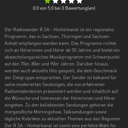
Hessen
0.0
von 5.0 bei
0
Bewertung(en)
Mecklenburg-
Vorpommern
Der Radiosender R.SA - Hinhörkanal ist ein regionales
Niedersachsen
Programm, das in Sachsen, Thüringen und Sachsen-
Anhalt empfangen werden kann. Das Programm richtet
Nordrhein-
sich an Hörerinnen und Hörer ab 50 Jahren und bietet ein
Westfalen
abwechslungsreiches Musikprogramm mit Schwerpunkt
auf den 70er, 80er und 90er Jahren. Darüber hinaus
Rheinland-
werden auch aktuelle Hits gespielt, die dem Geschmack
Pfalz
der Zielgruppe entsprechen. Der Sender ist bekannt für
Saarland
seine moderierten Sendungen, die von erfahrenen
Radiomoderatoren präsentiert werden und inhaltlich auf
Sachsen
die Wünsche und Interessen der Hörerinnen und Hörer
eingehen. Zu den beliebtesten Sendungen gehören die
Sachsen-
morgendliche Morningshow, Talksendungen sowie
Anhalt
tägliche Rubriken zu aktuellen Themen aus den Regionen.
Schleswig-
Der R.SA - Hinhörkanal ist somit eine perfekte Wahl für