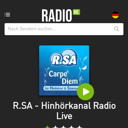
Radiosender
aus:
Alle
Regionen
Baden-
Württemberg
Bayern
Berlin
Brandenburg
R.SA - Hinhörkanal Radio
Bremen
Live
Hamburg