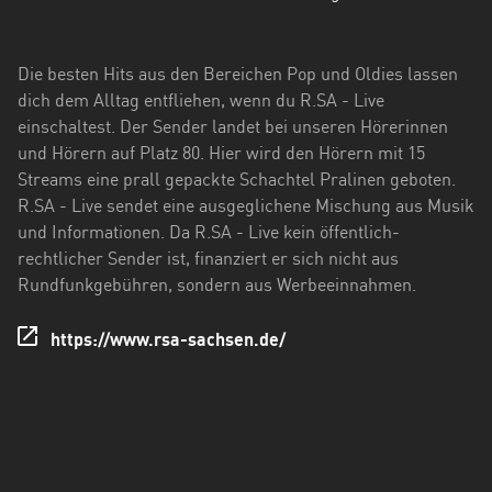
Hessen
Mecklenburg-
Die besten Hits aus den Bereichen Pop und Oldies lassen
Vorpommern
dich dem Alltag entfliehen, wenn du R.SA - Live
einschaltest. Der Sender landet bei unseren Hörerinnen
Niedersachsen
und Hörern auf Platz 80. Hier wird den Hörern mit 15
Nordrhein-
Streams eine prall gepackte Schachtel Pralinen geboten.
Westfalen
R.SA - Live sendet eine ausgeglichene Mischung aus Musik
und Informationen. Da R.SA - Live kein öffentlich-
Rheinland-
rechtlicher Sender ist, finanziert er sich nicht aus
Pfalz
Rundfunkgebühren, sondern aus Werbeeinnahmen.
Saarland
https://www.rsa-sachsen.de/
Sachsen
Sachsen-
Anhalt
Schleswig-