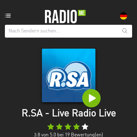
Radiosender
aus:
Alle
Regionen
Baden-
Württemberg
Bayern
Berlin
Brandenburg
R.SA - Live Radio Live
Bremen
Hamburg
3.8
von 5.0 bei
19
Bewertung(en)