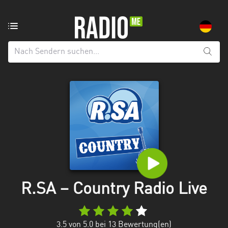
Radiosender
aus:
Alle
Regionen
Baden-
Württemberg
Bayern
Berlin
Brandenburg
R.SA – Country Radio Live
Bremen
Hamburg
3.5
von 5.0 bei
13
Bewertung(en)