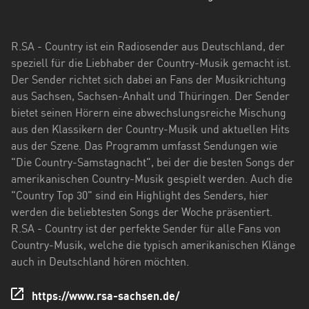
Hessen
Mecklenburg-
R.SA - Country ist ein Radiosender aus Deutschland, der
Vorpommern
speziell für die Liebhaber der Country-Musik gemacht ist.
Der Sender richtet sich dabei an Fans der Musikrichtung
Niedersachsen
aus Sachsen, Sachsen-Anhalt und Thüringen. Der Sender
Nordrhein-
bietet seinen Hörern eine abwechslungsreiche Mischung
Westfalen
aus den Klassikern der Country-Musik und aktuellen Hits
aus der Szene. Das Programm umfasst Sendungen wie
Rheinland-
"Die Country-Samstagnacht", bei der die besten Songs der
Pfalz
amerikanischen Country-Musik gespielt werden. Auch die
"Country Top 30" sind ein Highlight des Senders, hier
Saarland
werden die beliebtesten Songs der Woche präsentiert.
R.SA - Country ist der perfekte Sender für alle Fans von
Sachsen
Country-Musik, welche die typisch amerikanischen Klänge
Sachsen-
auch in Deutschland hören möchten.
Anhalt
https://www.rsa-sachsen.de/
Schleswig-