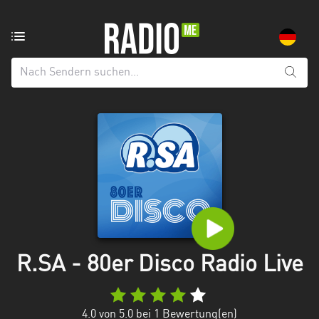
Radiosender
aus:
Alle
Regionen
Baden-
Württemberg
Bayern
Berlin
Brandenburg
R.SA - 80er Disco Radio Live
Bremen
Hamburg
4.0
von 5.0 bei
1
Bewertung(en)