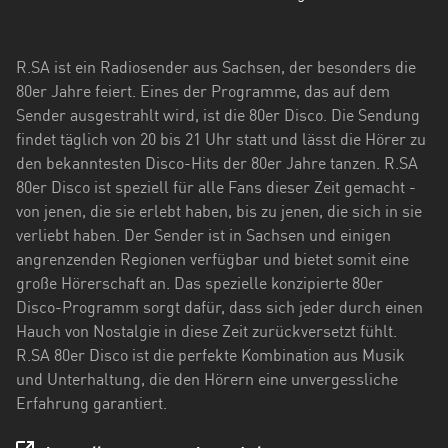
Hessen
Mecklenburg-
R.SA ist ein Radiosender aus Sachsen, der besonders die
Vorpommern
80er Jahre feiert. Eines der Programme, das auf dem
Sender ausgestrahlt wird, ist die 80er Disco. Die Sendung
Niedersachsen
findet täglich von 20 bis 21 Uhr statt und lässt die Hörer zu
Nordrhein-
den bekanntesten Disco-Hits der 80er Jahre tanzen. R.SA
Westfalen
80er Disco ist speziell für alle Fans dieser Zeit gemacht -
von jenen, die sie erlebt haben, bis zu jenen, die sich in sie
Rheinland-
verliebt haben. Der Sender ist in Sachsen und einigen
Pfalz
angrenzenden Regionen verfügbar und bietet somit eine
große Hörerschaft an. Das spezielle konzipierte 80er
Saarland
Disco-Programm sorgt dafür, dass sich jeder durch einen
Hauch von Nostalgie in diese Zeit zurückversetzt fühlt.
Sachsen
R.SA 80er Disco ist die perfekte Kombination aus Musik
Sachsen-
und Unterhaltung, die den Hörern eine unvergessliche
Anhalt
Erfahrung garantiert.
Schleswig-