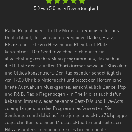
Hessen
5.0
von 5.0 bei
4
Bewertung(en)
Mecklenburg-
Vorpommern
Radio Regenbogen - In The Mix ist ein Radiosender aus
Niedersachsen
Deutschland, der sich auf die Regionen Baden, Pfalz,
Elsass und Teile von Hessen und Rheinland-Pfalz
Nordrhein-
konzentriert. Der Sender zeichnet sich durch ein
Westfalen
abwechslungsreiches Musikprogramm aus, das sich auf
die Hitliste der aktuellen Chartstürmer sowie auf Klassiker
Rheinland-
und Oldies konzentriert. Der Radiosender sendet täglich
Pfalz
von 19.00 Uhr bis Mitternacht und bietet den Hörern eine
Saarland
breite Auswahl an Musikgenres, einschließlich Dance, Pop
und R&B. Radio Regenbogen - In The Mix ist auch dafür
Sachsen
bekannt, immer wieder bekannte Gast-DJs und Live-Acts
zu empfangen, um das Programm aufzuwerten. Die
Sachsen-
Sendungen sind dabei auf eine junge und aktive Zielgruppe
Anhalt
zugeschnitten, die einen Mix aus aktuellen und zeitlosen
Schleswig-
Hits aus unterschiedlichen Genres hören möchte.