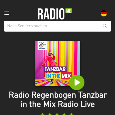
Radiosender
aus:
Alle
Regionen
Baden-
Württemberg
Bayern
Berlin
Brandenburg
Radio Regenbogen Tanzbar
Bremen
in the Mix Radio Live
Hamburg