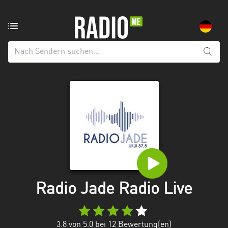
Radiosender
aus:
Alle
Regionen
Baden-
Württemberg
Bayern
Berlin
Brandenburg
Radio Jade Radio Live
Bremen
Hamburg
3.8
von 5.0 bei
12
Bewertung(en)