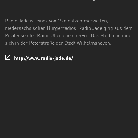
Hessen
Mecklenburg-
Radio Jade ist eines von 15 nichtkommerziellen,
Vorpommern
niedersächsischen Bürgerradios. Radio Jade ging aus dem
Piratensender Radio Überleben hervor. Das Studio befindet
Niedersachsen
sich in der Peterstraße der Stadt Wilhelmshaven.
Nordrhein-
Westfalen
http://www.radio-jade.de/
Rheinland-
Pfalz
Saarland
Sachsen
Sachsen-
Anhalt
Schleswig-