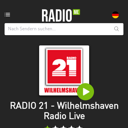
Radiosender
aus:
Alle
Regionen
Baden-
Württemberg
Bayern
Berlin
Brandenburg
RADIO 21 - Wilhelmshaven
Bremen
Radio Live
Hamburg