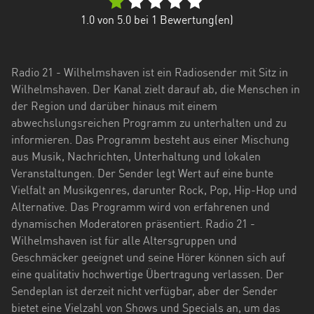
Hessen
1.0
von 5.0 bei
1
Bewertung(en)
Mecklenburg-
Vorpommern
Radio 21 - Wilhelmshaven ist ein Radiosender mit Sitz in
Niedersachsen
Wilhelmshaven. Der Kanal zielt darauf ab, die Menschen in
der Region und darüber hinaus mit einem
Nordrhein-
abwechslungsreichen Programm zu unterhalten und zu
Westfalen
informieren. Das Programm besteht aus einer Mischung
aus Musik, Nachrichten, Unterhaltung und lokalen
Rheinland-
Veranstaltungen. Der Sender legt Wert auf eine bunte
Pfalz
Vielfalt an Musikgenres, darunter Rock, Pop, Hip-Hop und
Saarland
Alternative. Das Programm wird von erfahrenen und
dynamischen Moderatoren präsentiert. Radio 21 -
Sachsen
Wilhelmshaven ist für alle Altersgruppen und
Geschmäcker geeignet und seine Hörer können sich auf
Sachsen-
eine qualitativ hochwertige Übertragung verlassen. Der
Anhalt
Sendeplan ist derzeit nicht verfügbar, aber der Sender
Schleswig-
bietet eine Vielzahl von Shows und Specials an, um das