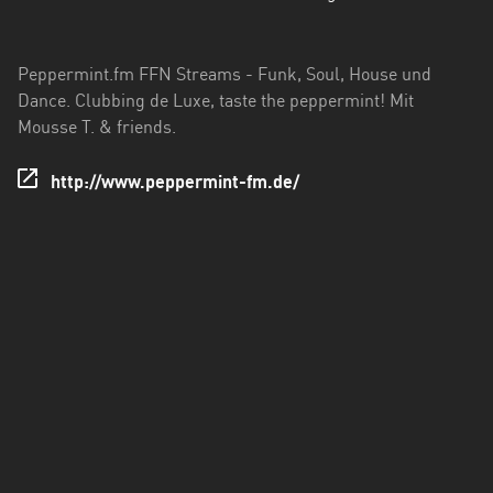
Hessen
Mecklenburg-
Peppermint.fm FFN Streams - Funk, Soul, House und
Vorpommern
Dance. Clubbing de Luxe, taste the peppermint! Mit
Mousse T. & friends.
Niedersachsen
Nordrhein-
http://www.peppermint-fm.de/
Westfalen
Rheinland-
Pfalz
Saarland
Sachsen
Sachsen-
Anhalt
Schleswig-