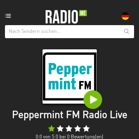
Radiosender
aus:
Alle
Regionen
Baden-
Württemberg
Bayern
Berlin
Brandenburg
Peppermint FM Radio Live
Bremen
Hamburg
0.0
von 5.0 bei
0
Bewertung(en)