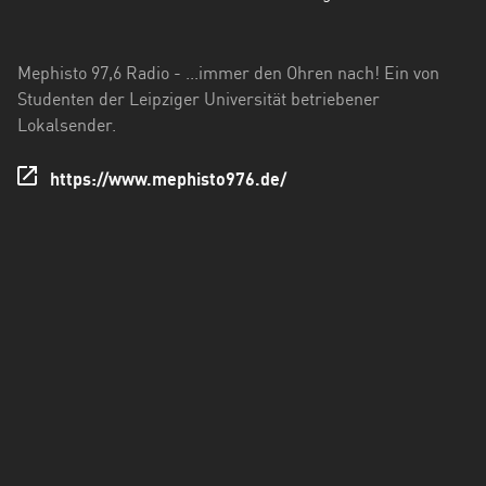
Hessen
Mecklenburg-
Mephisto 97,6 Radio - ...immer den Ohren nach! Ein von
Vorpommern
Studenten der Leipziger Universität betriebener
Lokalsender.
Niedersachsen
Nordrhein-
https://www.mephisto976.de/
Westfalen
Rheinland-
Pfalz
Saarland
Sachsen
Sachsen-
Anhalt
Schleswig-