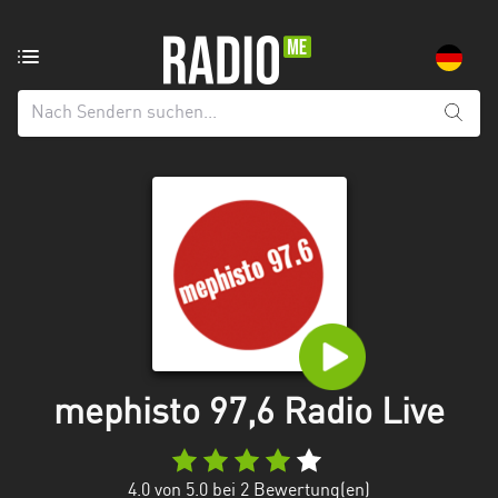
Radiosender
aus:
Alle
Regionen
Baden-
Württemberg
Bayern
Berlin
Brandenburg
mephisto 97,6 Radio Live
Bremen
Hamburg
4.0
von 5.0 bei
2
Bewertung(en)