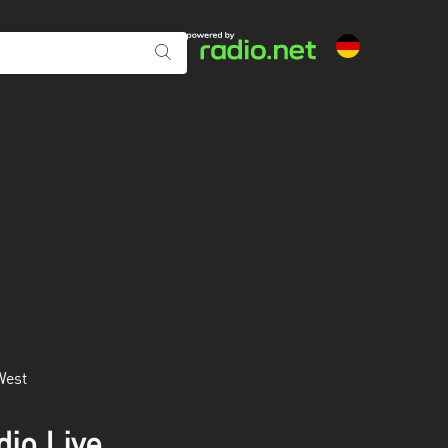
West
io Live