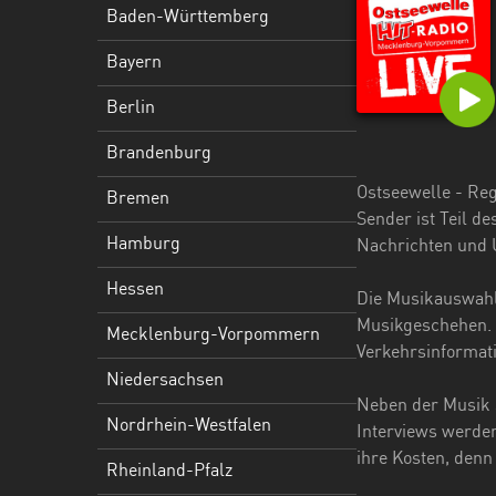
Hessen
Baden-Württemberg
Mecklenburg-
Bayern
Vorpommern
Berlin
Niedersachsen
Brandenburg
Nordrhein-
Ostseewelle - Reg
Bremen
Westfalen
Sender ist Teil d
Hamburg
Nachrichten und 
Rheinland-
Pfalz
Hessen
Die Musikauswahl
Saarland
Musikgeschehen. D
Mecklenburg-Vorpommern
Verkehrsinformati
Sachsen
Niedersachsen
Neben der Musik 
Sachsen-
Nordrhein-Westfalen
Interviews werden
Anhalt
ihre Kosten, denn
Rheinland-Pfalz
Schleswig-