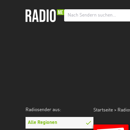
Radiosender
aus:
Alle
Regionen
Baden-
Württemberg
Bayern
Berlin
Brandenburg
Radiosender aus:
Startseite
>
Radio
Bremen
Hamburg
Alle Regionen