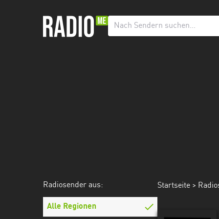
Radiosender
aus:
Alle
Regionen
Baden-
Württemberg
Bayern
Berlin
Brandenburg
Radiosender aus:
Startseite
>
Radio
Bremen
Hamburg
Alle Regionen