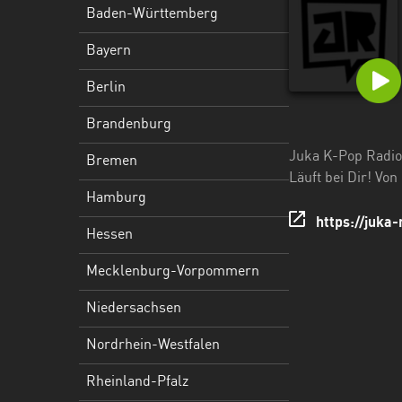
Hessen
Baden-Württemberg
Mecklenburg-
Bayern
Vorpommern
Berlin
Niedersachsen
Brandenburg
Nordrhein-
Juka K-Pop Radio
Bremen
Westfalen
Läuft bei Dir! Vo
Hamburg
Rheinland-
https://juka-
Pfalz
Hessen
Saarland
Mecklenburg-Vorpommern
Sachsen
Niedersachsen
Sachsen-
Nordrhein-Westfalen
Anhalt
Rheinland-Pfalz
Schleswig-