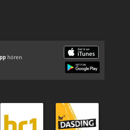
App
hören