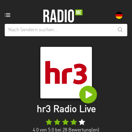
Radiosender
aus:
Alle
Regionen
Baden-
Württemberg
Bayern
Berlin
Brandenburg
hr3 Radio Live
Bremen
Hamburg
4.0
von 5.0 bei
28
Bewertung(en)