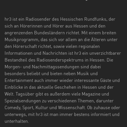
Hessen
Mecklenburg-
hr3 ist ein Radiosender des Hessischen Rundfunks, der
Vorpommern
sich an Hörerinnen und Hörer aus Hessen und den
angrenzenden Bundesländern richtet. Mit einem breiten
Niedersachsen
Musikprogramm, das sich vor allem an die Älteren unter
Nordrhein-
den Hörerschaft richtet, sowie vielen regionalen
Westfalen
Informationen und Nachrichten ist hr3 ein unverzichtbarer
Bestandteil des Radiosenderspektrums in Hessen. Die
Rheinland-
Morgen- und Nachmittagssendungen sind dabei
Pfalz
besonders beliebt und bieten neben Musik und
Entertainment auch immer wieder interessante Gäste und
Saarland
Einblicke in das aktuelle Geschehen in Hessen und der
Welt. Tagsüber gibt es außerdem viele Magazine und
Sachsen
Spezialsendungen zu verschiedenen Themen, darunter
Sachsen-
Comedy, Sport, Kultur und Wissenschaft. Ob zuhause oder
Anhalt
unterwegs, mit hr3 ist man immer bestens informiert und
unterhalten.
Schleswig-