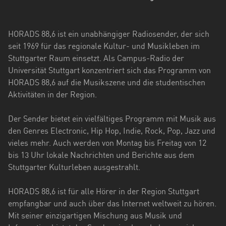
Hessen
Mecklenburg-
HORADS 88,6 ist ein unabhängiger Radiosender, der sich
Vorpommern
seit 1969 für das regionale Kultur- und Musikleben im
Stuttgarter Raum einsetzt. Als Campus-Radio der
Niedersachsen
Universität Stuttgart konzentriert sich das Programm von
Nordrhein-
HORADS 88,6 auf die Musikszene und die studentischen
Westfalen
Aktivitäten in der Region.
Rheinland-
Der Sender bietet ein vielfältiges Programm mit Musik aus
Pfalz
den Genres Electronic, Hip Hop, Indie, Rock, Pop, Jazz und
vieles mehr. Auch werden von Montag bis Freitag von 12
Saarland
bis 13 Uhr lokale Nachrichten und Berichte aus dem
Stuttgarter Kulturleben ausgestrahlt.
Sachsen
Sachsen-
HORADS 88,6 ist für alle Hörer in der Region Stuttgart
Anhalt
empfangbar und auch über das Internet weltweit zu hören.
Mit seiner einzigartigen Mischung aus Musik und
Schleswig-