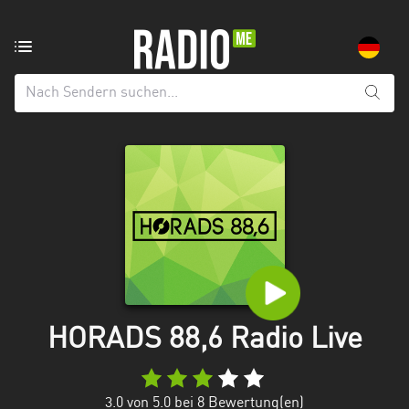
Radiosender
aus:
Alle
Regionen
Baden-
Württemberg
Bayern
Berlin
Brandenburg
HORADS 88,6 Radio Live
Bremen
Hamburg
3.0
von 5.0 bei
8
Bewertung(en)