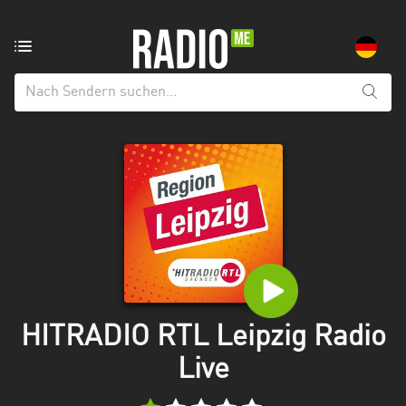
Radiosender
aus:
Alle
Regionen
Baden-
Württemberg
Bayern
Berlin
Brandenburg
HITRADIO RTL Leipzig Radio
Bremen
Live
Hamburg