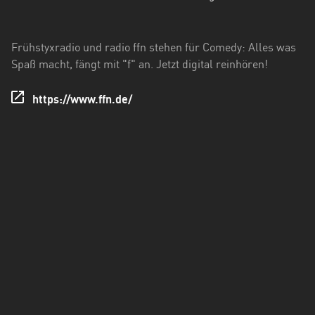
Hessen
Mecklenburg-
Frühstyxradio und radio ffn stehen für Comedy: Alles was
Vorpommern
Spaß macht, fängt mit "f" an. Jetzt digital reinhören!
Niedersachsen
https://www.ffn.de/
Nordrhein-
Westfalen
Rheinland-
Pfalz
Saarland
Sachsen
Sachsen-
Anhalt
Schleswig-