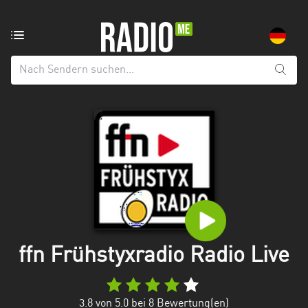
Radiosender
aus:
Alle
Regionen
Baden-
Württemberg
Bayern
Berlin
Brandenburg
ffn Frühstyxradio Radio Live
Bremen
Hamburg
3.8
von 5.0 bei
8
Bewertung(en)