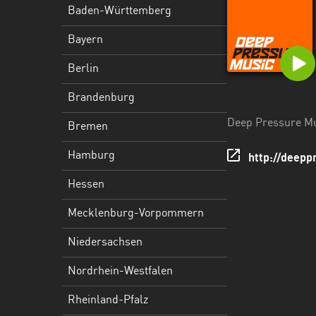
Hessen
Baden-Württemberg
Mecklenburg-
Bayern
Vorpommern
Berlin
Niedersachsen
Brandenburg
Nordrhein-
Deep Pressure Mu
Bremen
Westfalen
Hamburg
http://deep
Rheinland-
Pfalz
Hessen
Saarland
Mecklenburg-Vorpommern
Sachsen
Niedersachsen
Sachsen-
Nordrhein-Westfalen
Anhalt
Rheinland-Pfalz
Schleswig-