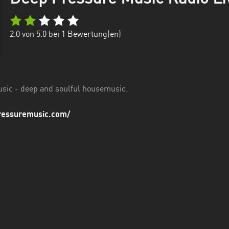
2.0
von 5.0 bei
1
Bewertung(en)
sic - deep and soulful housemusic.
pressuremusic.com/