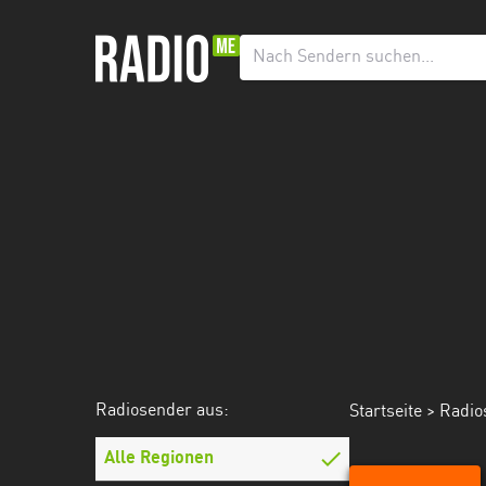
Radiosender
aus:
Alle
Regionen
Baden-
Württemberg
Bayern
Berlin
Brandenburg
Radiosender aus:
Startseite
>
Radio
Bremen
Hamburg
Alle Regionen