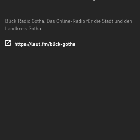
Hessen
Mecklenburg-
Blick Radio Gotha. Das Online-Radio für die Stadt und den
Vorpommern
Landkreis Gotha.
Niedersachsen
https://laut.fm/blick-gotha
Nordrhein-
Westfalen
Rheinland-
Pfalz
Saarland
Sachsen
Sachsen-
Anhalt
Schleswig-