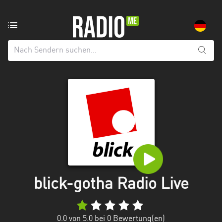
Radiosender
aus:
Alle
Regionen
Baden-
Württemberg
Bayern
Berlin
Brandenburg
blick-gotha Radio Live
Bremen
Hamburg
0.0
von 5.0 bei
0
Bewertung(en)