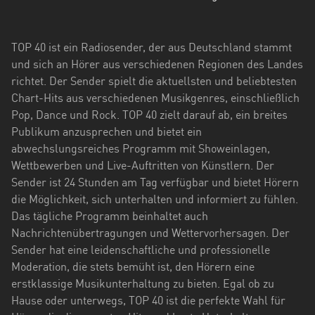
Hessen
Mecklenburg-
TOP 40 ist ein Radiosender, der aus Deutschland stammt
Vorpommern
und sich an Hörer aus verschiedenen Regionen des Landes
richtet. Der Sender spielt die aktuellsten und beliebtesten
Niedersachsen
Chart-Hits aus verschiedenen Musikgenres, einschließlich
Nordrhein-
Pop, Dance und Rock. TOP 40 zielt darauf ab, ein breites
Westfalen
Publikum anzusprechen und bietet ein
abwechslungsreiches Programm mit Showeinlagen,
Rheinland-
Wettbewerben und Live-Auftritten von Künstlern. Der
Pfalz
Sender ist 24 Stunden am Tag verfügbar und bietet Hörern
die Möglichkeit, sich unterhalten und informiert zu fühlen.
Saarland
Das tägliche Programm beinhaltet auch
Nachrichtenübertragungen und Wettervorhersagen. Der
Sachsen
Sender hat eine leidenschaftliche und professionelle
Sachsen-
Moderation, die stets bemüht ist, den Hörern eine
Anhalt
erstklassige Musikunterhaltung zu bieten. Egal ob zu
Hause oder unterwegs, TOP 40 ist die perfekte Wahl für
Schleswig-