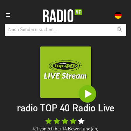
Radiosender
aus:
Alle
Regionen
Baden-
Württemberg
Bayern
Berlin
Brandenburg
radio TOP 40 Radio Live
Bremen
Hamburg
4.1
von 5.0 bei
14
Bewertung(en)