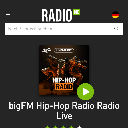
Radiosender
aus:
Alle
Regionen
Baden-
Württemberg
Bayern
Berlin
Brandenburg
bigFM Hip-Hop Radio Radio
Bremen
Live
Hamburg