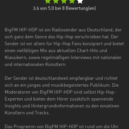
Hessen
3.6
von 5.0 bei
8
Bewertung(en)
Mecklenburg-
Vorpommern
BigFM HIP-HOP ist ein Radiosender aus Deutschland, der
Niedersachsen
sich ganz dem Genre des Hip-Hop verschrieben hat. Der
Sender ist vor allem für Hip-Hop Fans konzipiert und bietet
Nordrhein-
einen vielfältigen Mix aus aktuellen Chart-Hits und
Westfalen
Klassikern, sowie regelmäßigen Interviews mit nationalen
und internationalen Künstlern.
Rheinland-
Pfalz
Der Sender ist deutschlandweit empfangbar und richtet
Saarland
sich an ein junges und musikbegeistertes Publikum. Die
Moderatoren von BigFM HIP-HOP sind selbst Hip-Hop-
Sachsen
Experten und bieten dem Hörer zusätzlich spannende
Insights und Hintergrundinformationen zu den einzelnen
Sachsen-
Künstlern und Tracks.
Anhalt
Schleswig-
Das Programm von BigFM HIP-HOP ist rund um die Uhr