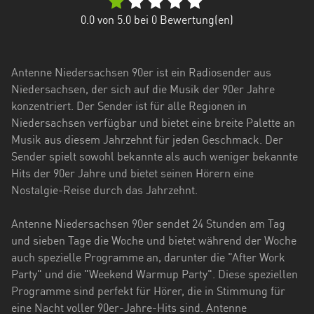
Hessen
0.0
von 5.0 bei
0
Bewertung(en)
Mecklenburg-
Vorpommern
Antenne Niedersachsen 90er ist ein Radiosender aus
Niedersachsen
Niedersachsen, der sich auf die Musik der 90er Jahre
konzentriert. Der Sender ist für alle Regionen in
Nordrhein-
Niedersachsen verfügbar und bietet eine breite Palette an
Westfalen
Musik aus diesem Jahrzehnt für jeden Geschmack. Der
Sender spielt sowohl bekannte als auch weniger bekannte
Rheinland-
Hits der 90er Jahre und bietet seinen Hörern eine
Pfalz
Nostalgie-Reise durch das Jahrzehnt.
Saarland
Antenne Niedersachsen 90er sendet 24 Stunden am Tag
Sachsen
und sieben Tage die Woche und bietet während der Woche
auch spezielle Programme an, darunter die "After Work
Sachsen-
Party" und die "Weekend Warmup Party". Diese speziellen
Anhalt
Programme sind perfekt für Hörer, die in Stimmung für
Schleswig-
eine Nacht voller 90er-Jahre-Hits sind. Antenne