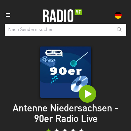
Radiosender
aus:
Alle
Regionen
Baden-
Württemberg
Bayern
Berlin
Brandenburg
Antenne Niedersachsen -
Bremen
90er Radio Live
Hamburg