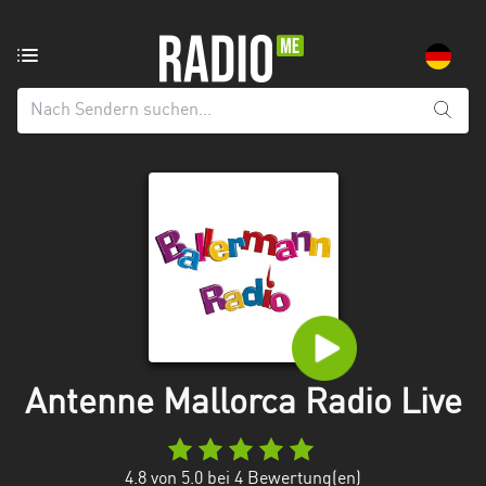
Radiosender
aus:
Alle
Regionen
Baden-
Württemberg
Bayern
Berlin
Brandenburg
Antenne Mallorca Radio Live
Bremen
Hamburg
4.8
von 5.0 bei
4
Bewertung(en)