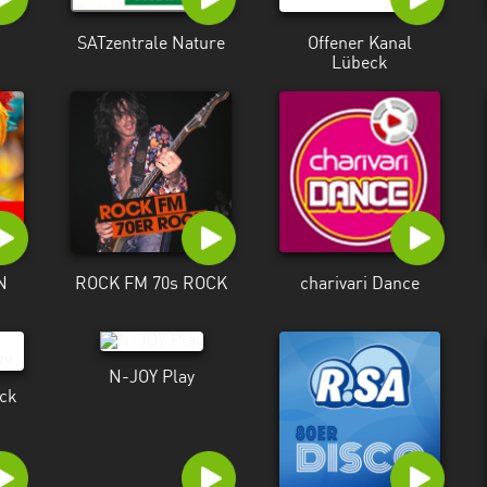
SATzentrale Nature
Offener Kanal
Lübeck
N
ROCK FM 70s ROCK
charivari Dance
N-JOY Play
ck