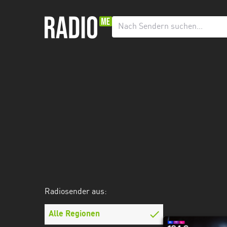
Radiosender
aus:
Alle
Regionen
Baden-
Württemberg
Bayern
Berlin
Brandenburg
Radiosender aus:
Bremen
Hamburg
Alle Regionen