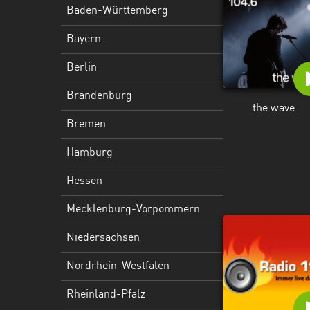
Hessen
Baden-Württemberg
Mecklenburg-
Bayern
Vorpommern
Berlin
Niedersachsen
Brandenburg
the wave
Nordrhein-
Bremen
Westfalen
Hamburg
Rheinland-
Pfalz
Hessen
Saarland
Mecklenburg-Vorpommern
Sachsen
Niedersachsen
Sachsen-
Nordrhein-Westfalen
Anhalt
Rheinland-Pfalz
Schleswig-