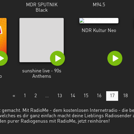
MDR SPUTNIK
M94.5
Black
NDR Kultur Neo
L
sunshine live - 90s
o
Anthems
«
1
2
...
13
14
15
16
17
18
t gemacht. Mit RadioMe - dem kostenlosen Internetradio - die 
 welches es dir ganz einfach macht deine Lieblings Radiosender
den purer Radiogenuss mit RadioMe, jetzt reinhören!