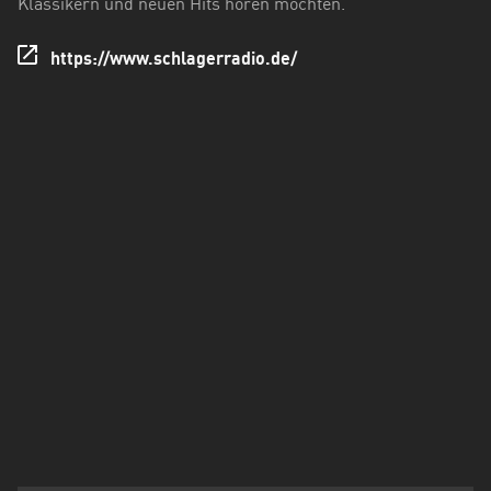
Klassikern und neuen Hits hören möchten.
Holstein
https://www.schlagerradio.de/
Thüringen