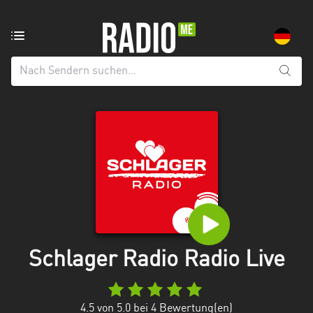
Radiosender
aus:
Alle
Regionen
Baden-
Württemberg
Bayern
Berlin
Brandenburg
Schlager Radio Radio Live
Bremen
Hamburg
4.5
von 5.0 bei
4
Bewertung(en)