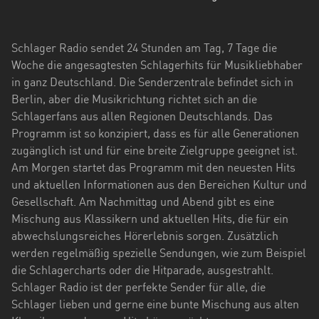
Hessen
Mecklenburg-
Schlager Radio sendet 24 Stunden am Tag, 7 Tage die
Vorpommern
Woche die angesagtesten Schlagerhits für Musikliebhaber
in ganz Deutschland. Die Senderzentrale befindet sich in
Niedersachsen
Berlin, aber die Musikrichtung richtet sich an die
Nordrhein-
Schlagerfans aus allen Regionen Deutschlands. Das
Westfalen
Programm ist so konzipiert, dass es für alle Generationen
zugänglich ist und für eine breite Zielgruppe geeignet ist.
Rheinland-
Am Morgen startet das Programm mit den neuesten Hits
Pfalz
und aktuellen Informationen aus den Bereichen Kultur und
Gesellschaft. Am Nachmittag und Abend gibt es eine
Saarland
Mischung aus Klassikern und aktuellen Hits, die für ein
abwechslungsreiches Hörerlebnis sorgen. Zusätzlich
Sachsen
werden regelmäßig spezielle Sendungen, wie zum Beispiel
Sachsen-
die Schlagercharts oder die Hitparade, ausgestrahlt.
Anhalt
Schlager Radio ist der perfekte Sender für alle, die
Schlager lieben und gerne eine bunte Mischung aus alten
Schleswig-