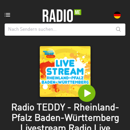
Radiosender
aus:
Alle
Regionen
Baden-
Württemberg
Bayern
Berlin
Brandenburg
Radio TEDDY - Rheinland-
Bremen
Pfalz Baden-Württemberg
Hamburg
Livestream Radio Live