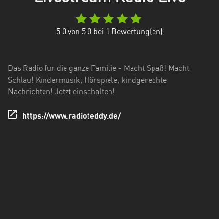
Hessen
Mecklenburg-
5.0
von 5.0 bei
1
Bewertung(en)
Vorpommern
Niedersachsen
Das Radio für die ganze Familie - Macht Spaß! Macht
Nordrhein-
Schlau! Kindermusik, Hörspiele, kindgerechte
Westfalen
Nachrichten! Jetzt einschalten!
Rheinland-
https://www.radioteddy.de/
Pfalz
Saarland
Sachsen
Sachsen-
Anhalt
Schleswig-