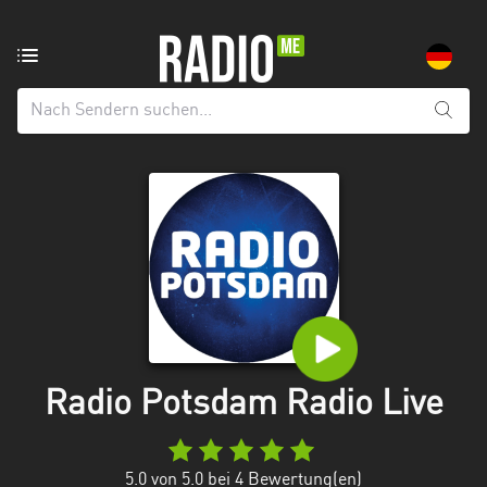
Radiosender
aus:
Alle
Regionen
Baden-
Württemberg
Bayern
Berlin
Brandenburg
Radio Potsdam Radio Live
Bremen
Hamburg
5.0
von 5.0 bei
4
Bewertung(en)