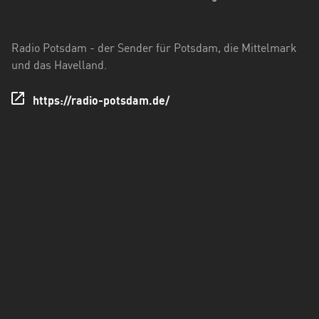
Hessen
Mecklenburg-
Radio Potsdam - der Sender für Potsdam, die Mittelmark
Vorpommern
und das Havelland.
Niedersachsen
https://radio-potsdam.de/
Nordrhein-
Westfalen
Rheinland-
Pfalz
Saarland
Sachsen
Sachsen-
Anhalt
Schleswig-