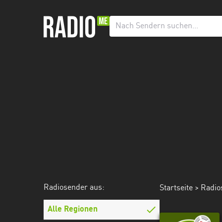
Radiosender
aus:
Alle
Regionen
Baden-
Württemberg
Bayern
Berlin
Brandenburg
Radiosender aus:
Startseite
>
Radio
Bremen
Hamburg
Alle Regionen