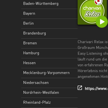
Hessen
Baden-Württemberg
Mecklenburg-
Bayern
Vorpommern
Berlin
Niedersachsen
Brandenburg
Nordrhein-
Charivari Relax i
Bremen
Westfalen
Großraum München
Hamburg
Easy Listening o
Rheinland-
läuft rund um die
Pfalz
Hessen
von erfahrenen Ra
Saarland
Hörerlebnis nicht 
Mecklenburg-Vorpommern
angenehmen Hint
Sachsen
Niedersachsen
https://www.
Sachsen-
Nordrhein-Westfalen
Anhalt
Rheinland-Pfalz
Schleswig-