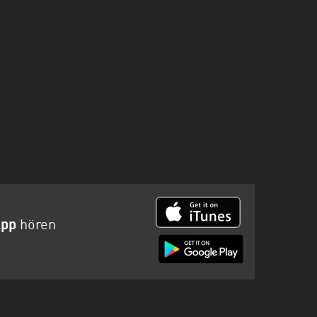
App
hören