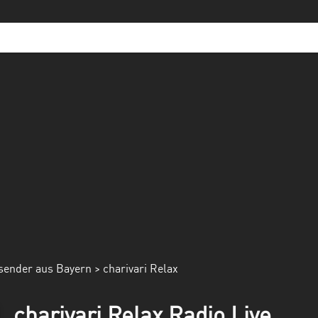
sender aus Bayern
> charivari Relax
charivari Relax Radio Live