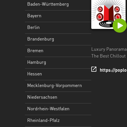
Hessen
Baden-Württemberg
Mecklenburg-
Bayern
Vorpommern
Berlin
Niedersachsen
Brandenburg
Nordrhein-
Luxury Panorama
Bremen
Westfalen
The Best Chillout
Hamburg
Rheinland-
https://popl
Pfalz
Hessen
Saarland
Mecklenburg-Vorpommern
Sachsen
Niedersachsen
Sachsen-
Nordrhein-Westfalen
Anhalt
Rheinland-Pfalz
Schleswig-