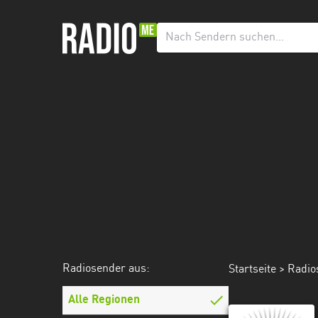
Radiosender
aus:
Alle
Regionen
Baden-
Württemberg
Bayern
Berlin
Brandenburg
Radiosender aus:
Startseite
>
Radio
Bremen
Hamburg
Alle Regionen