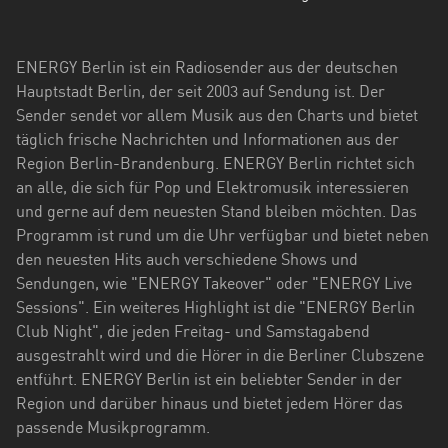
Hessen
Mecklenburg-
ENERGY Berlin ist ein Radiosender aus der deutschen
Vorpommern
Hauptstadt Berlin, der seit 2003 auf Sendung ist. Der
Sender sendet vor allem Musik aus den Charts und bietet
Niedersachsen
täglich frische Nachrichten und Informationen aus der
Nordrhein-
Region Berlin-Brandenburg. ENERGY Berlin richtet sich
Westfalen
an alle, die sich für Pop und Elektromusik interessieren
und gerne auf dem neuesten Stand bleiben möchten. Das
Rheinland-
Programm ist rund um die Uhr verfügbar und bietet neben
Pfalz
den neuesten Hits auch verschiedene Shows und
Sendungen, wie "ENERGY Takeover" oder "ENERGY Live
Saarland
Sessions". Ein weiteres Highlight ist die "ENERGY Berlin
Club Night", die jeden Freitag- und Samstagabend
Sachsen
ausgestrahlt wird und die Hörer in die Berliner Clubszene
Sachsen-
entführt. ENERGY Berlin ist ein beliebter Sender in der
Anhalt
Region und darüber hinaus und bietet jedem Hörer das
passende Musikprogramm.
Schleswig-