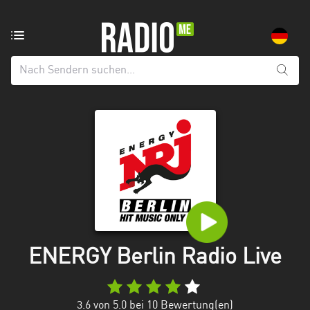
Radiosender
aus:
Alle
Regionen
Baden-
Württemberg
Bayern
Berlin
Brandenburg
ENERGY Berlin Radio Live
Bremen
Hamburg
3.6
von 5.0 bei
10
Bewertung(en)