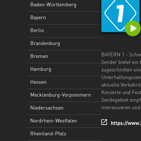
Hessen
Baden-Württemberg
Mecklenburg-
Bayern
Vorpommern
Berlin
Niedersachsen
Brandenburg
Nordrhein-
BAYERN 1 - Schwab
Bremen
Westfalen
Sender bietet ein
Hamburg
zugeschnitten sin
Rheinland-
Unterhaltungssend
Pfalz
Hessen
aktuelle Verkehrs
Saarland
Konzerte und Fest
Mecklenburg-Vorpommern
Sendegebiet empfa
Sachsen
interessieren und
Niedersachsen
Sachsen-
Nordrhein-Westfalen
https://www.
Anhalt
Rheinland-Pfalz
Schleswig-