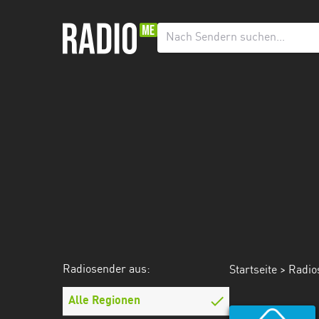
Radiosender
aus:
Alle
Regionen
Baden-
Württemberg
Bayern
Berlin
Brandenburg
Radiosender aus:
Startseite
>
Radio
Bremen
Hamburg
Alle Regionen