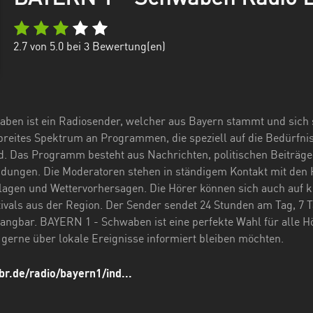
2.7
von 5.0 bei
3
Bewertung(en)
en ist ein Radiosender, welcher aus Bayern stammt und sich s
 breites Spektrum an Programmen, die speziell auf die Bedürfn
d. Das Programm besteht aus Nachrichten, politischen Beiträg
ungen. Die Moderatoren stehen in ständigem Kontakt mit den H
lagen und Wettervorhersagen. Die Hörer können sich auch auf ku
ivals aus der Region. Der Sender sendet 24 Stunden am Tag, 7
ngbar. BAYERN 1 - Schwaben ist eine perfekte Wahl für alle Hör
 gerne über lokale Ereignisse informiert bleiben möchten.
br.de/radio/bayern1/ind...