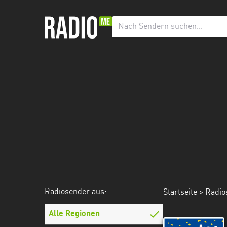
Radiosender
aus:
Alle
Regionen
Baden-
Württemberg
Bayern
Berlin
Brandenburg
Radiosender aus:
Startseite
>
Radio
Bremen
Hamburg
Alle Regionen