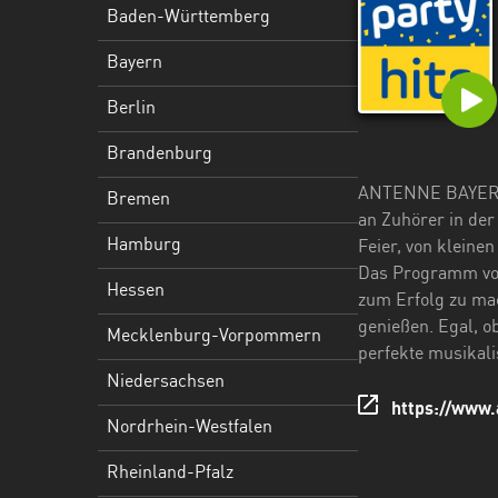
Hessen
Baden-Württemberg
Mecklenburg-
Bayern
Vorpommern
Berlin
Niedersachsen
Brandenburg
Nordrhein-
ANTENNE BAYERN - 
Bremen
Westfalen
an Zuhörer in der
Hamburg
Feier, von kleine
Rheinland-
Das Programm von
Pfalz
Hessen
zum Erfolg zu mac
Saarland
genießen. Egal, o
Mecklenburg-Vorpommern
perfekte musikali
Sachsen
Niedersachsen
https://www.
Sachsen-
Nordrhein-Westfalen
Anhalt
Rheinland-Pfalz
Schleswig-