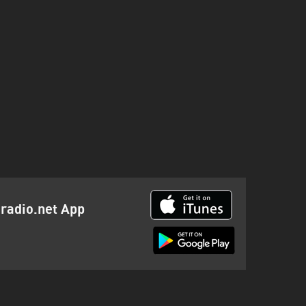
r
radio.net App