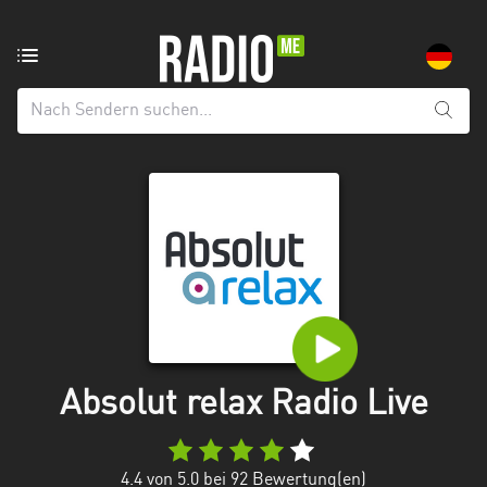
Radiosender
aus:
Alle
Regionen
Baden-
Württemberg
Bayern
Berlin
Brandenburg
Absolut relax Radio Live
Bremen
Hamburg
4.4
von 5.0 bei
92
Bewertung(en)