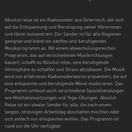
Hessen
Mecklenburg-
Absolut relax ist ein Radiosender aus Österreich, der sich
Vorpommern
auf die Entspannung und Beruhigung seiner Hörerinnen
und Hörer konzentriert. Der Sender ist für alle Regionen
Niedersachsen
geeignet und bietet ein sanftes und beruhigendes
Nordrhein-
Musikprogramm an. Mit einem abwechslungsreichen
Westfalen
Programm, das auf verschiedenen Musikrichtungen
basiert, schafft es Absolut relax, eine beruhigende
Rheinland-
Atmosphäre zu schaffen und Stress abzubauen. Die Musik
Pfalz
wird von erfahrenen Radiomoderatoren präsentiert, die auf
eine entspannte und beruhigende Weise moderieren. Das
Saarland
Programm umfasst auch verschiedene Spezialsendungen
wie Meditationssitzungen und Yoga-Übungen. Absolut
Sachsen
Relax ist ein idealer Sender für alle, die nach einem
Sachsen-
langen, stressigen Arbeitstag abschalten möchten oder
Anhalt
sich einfach nur entspannen wollen. Das Programm ist
rund um die Uhr verfügbar.
Schleswig-