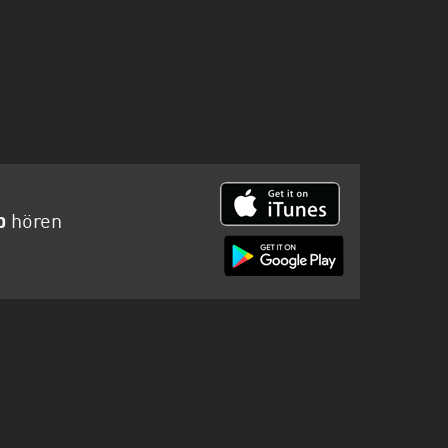
p
hören