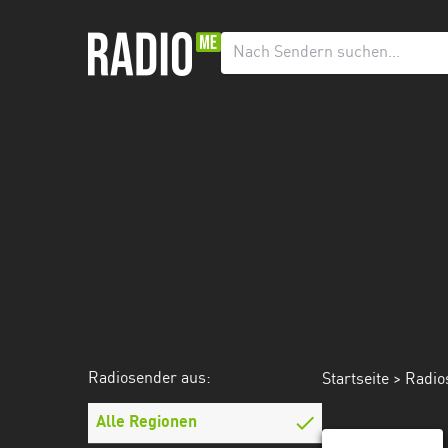
Radiosender
aus:
Alle
Regionen
Baden-
Württemberg
Bayern
Berlin
Brandenburg
Radiosender aus:
Startseite
>
Radio
Bremen
Hamburg
Alle Regionen