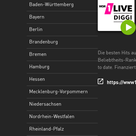
Hessen
Baden-Württemberg
Mecklenburg-
Bayern
Vorpommern
Berlin
Niedersachsen
Brandenburg
Nordrhein-
Die besten Hits a
Bremen
Westfalen
Beliebtheits-Rank
Hamburg
to date. Finanzier
Rheinland-
Pfalz
Hessen
https://www1
Saarland
Mecklenburg-Vorpommern
Sachsen
Niedersachsen
Sachsen-
Nordrhein-Westfalen
Anhalt
Rheinland-Pfalz
Schleswig-