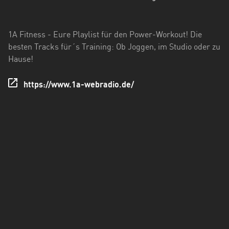
Hessen
Mecklenburg-
1A Fitness - Eure Playlist für den Power-Workout! Die
Vorpommern
besten Tracks für´s Training: Ob Joggen, im Studio oder zu
Hause!
Niedersachsen
Nordrhein-
https://www.1a-webradio.de/
Westfalen
Rheinland-
Pfalz
Saarland
Sachsen
Sachsen-
Anhalt
Schleswig-