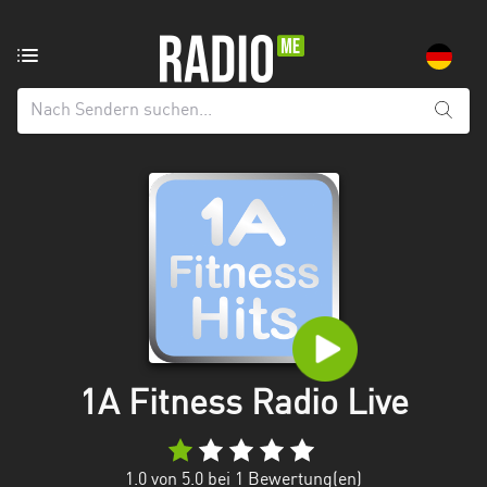
Radiosender
aus:
Alle
Regionen
Baden-
Württemberg
Bayern
Berlin
Brandenburg
1A Fitness Radio Live
Bremen
Hamburg
1.0
von 5.0 bei
1
Bewertung(en)