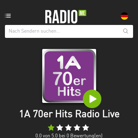
Radiosender
aus:
Alle
Regionen
Baden-
Württemberg
Bayern
Berlin
Brandenburg
1A 70er Hits Radio Live
Bremen
Hamburg
0.0
von 5.0 bei
0
Bewertung(en)