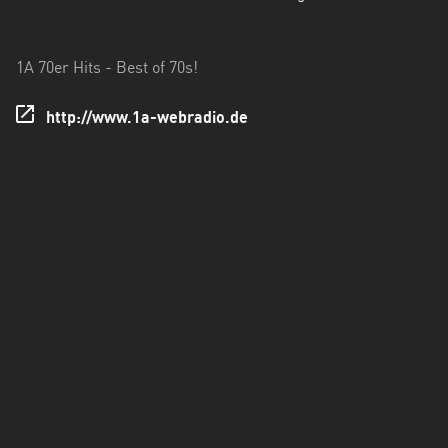
Hessen
Mecklenburg-
1A 70er Hits - Best of 70s!
Vorpommern
http://www.1a-webradio.de
Niedersachsen
Nordrhein-
Westfalen
Rheinland-
Pfalz
Saarland
Sachsen
Sachsen-
Anhalt
Schleswig-